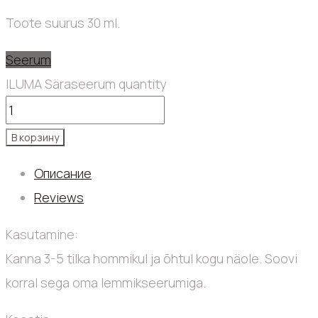
Toote suurus 30 ml.
Seerum
ILUMA Säraseerum quantity
В корзину
Описание
Reviews
Kasutamine:
Kanna 3-5 tilka hommikul ja õhtul kogu näole. Soovi
korral sega oma lemmikseerumiga.