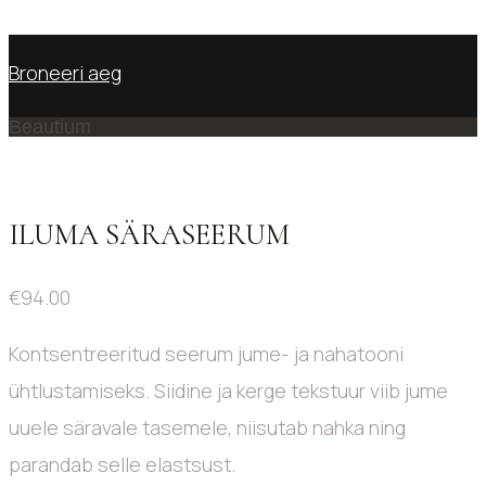
No products in the cart.
Broneeri aeg
Beautium
ILUMA SÄRASEERUM
€
94.00
Kontsentreeritud seerum jume- ja nahatooni
ühtlustamiseks. Siidine ja kerge tekstuur viib jume
uuele säravale tasemele, niisutab nahka ning
parandab selle elastsust.