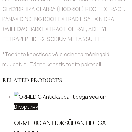
GLYCYRRHIZA GLABRA (LICORICE) ROOT EXTRACT,
PANAX GINSENG ROOT EXTRACT, SALIX NIGRA
(WILLOW) BARK EXTRACT, CITRAL, ACETYL
TETRAPEPTIDE-2, SODIUM METABISULFITE
*Toodete koostises võib esineda mõningaid
muudatusi. Täpne koostis toote pakendil.
RELATED PRODUCTS
В корзину
ORMEDIC ANTIOKSÜDANTIDEGA