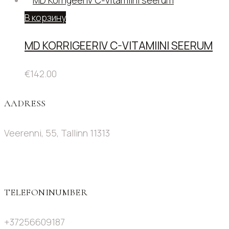
В корзину
MD KORRIGEERIV C-VITAMIINI SEERUM
€
142.00
AADRESS
Veerenni, 55, Tallinn 11313
TELEFONINUMBER
+37256609187