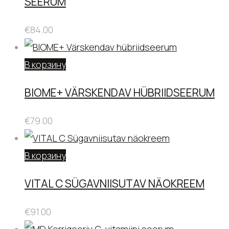
SEERUM
€
84.00
В корзину
BIOME+ VÄRSKENDAV HÜBRIIDSEERUM
€
79.00
В корзину
VITAL C SÜGAVNIISUTAV NÄOKREEM
€
91.00