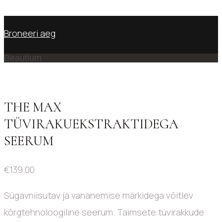
No products in the cart.
Broneeri aeg
Beautium
THE MAX
TÜVIRAKUEKSTRAKTIDEGA
SEERUM
€
139.00
Sügavniisutav ja vananemise märkidega võitlev
kõrgtehnoloogiline seerum. Taimsete tüvirakkude