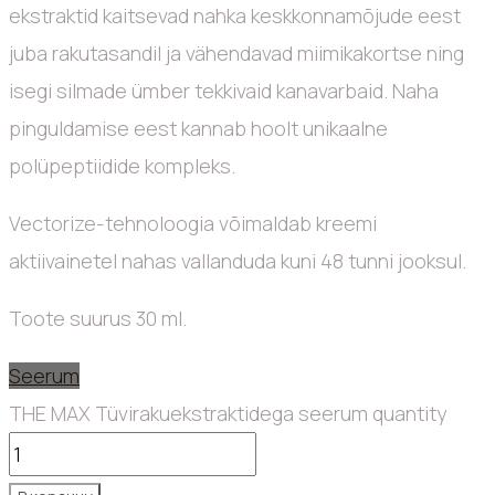
ekstraktid kaitsevad nahka keskkonnamõjude eest
juba rakutasandil ja vähendavad miimikakortse ning
isegi silmade ümber tekkivaid kanavarbaid. Naha
pinguldamise eest kannab hoolt unikaalne
polüpeptiidide kompleks.
Vectorize-tehnoloogia võimaldab kreemi
aktiivainetel nahas vallanduda kuni 48 tunni jooksul.
Toote suurus 30 ml.
Seerum
THE MAX Tüvirakuekstraktidega seerum quantity