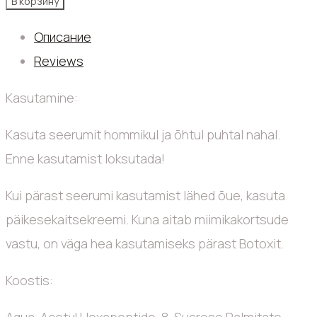
В корзину
Описание
Reviews
Kasutamine:
Kasuta seerumit hommikul ja õhtul puhtal nahal.
Enne kasutamist loksutada!
Kui pärast seerumi kasutamist lähed õue, kasuta
päikesekaitsekreemi. Kuna aitab miimikakortsude
vastu, on väga hea kasutamiseks pärast Botoxit.
Koostis:
Aqua, Acetyl Hexapeptide-8, Sucrose Palmitate,