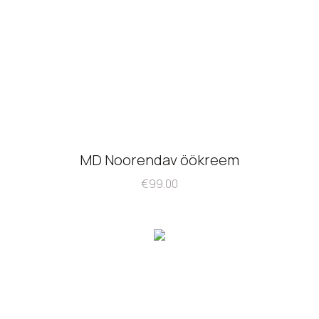
MD Noorendav öökreem
€
99.00