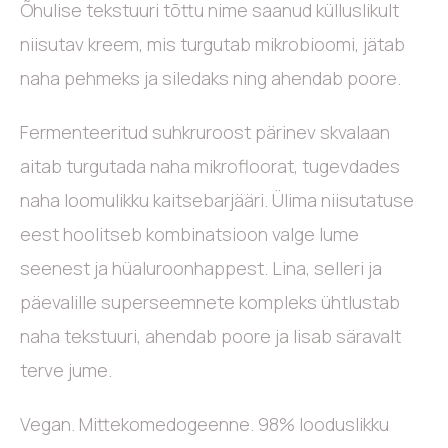
Õhulise tekstuuri tõttu nime saanud külluslikult
niisutav kreem, mis turgutab mikrobioomi, jätab
naha pehmeks ja siledaks ning ahendab poore.
Fermenteeritud suhkruroost pärinev skvalaan
aitab turgutada naha mikrofloorat, tugevdades
naha loomulikku kaitsebarjääri. Ülima niisutatuse
eest hoolitseb kombinatsioon valge lume
seenest ja hüaluroonhappest. Lina, selleri ja
päevalille superseemnete kompleks ühtlustab
naha tekstuuri, ahendab poore ja lisab säravalt
terve jume.
Vegan. Mittekomedogeenne. 98% looduslikku