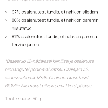
97% osalenutest tundis, et nahk on siledam
88% osalenutest tundis, et nahk on paremini
niisutatud
81% osalenutest tundis, et nahk on parema
tervise juures
*Baseerub 12-nädalasel kliinilisel ja osalenute
hinnangutel põhineval katsel. Osalejaid 32,
vanusevahemik 18-35. Osalenud kasutasid
BIOME+ Niisutavat pilvekreemi 1 kord päevas.
Toote suurus 50 g.