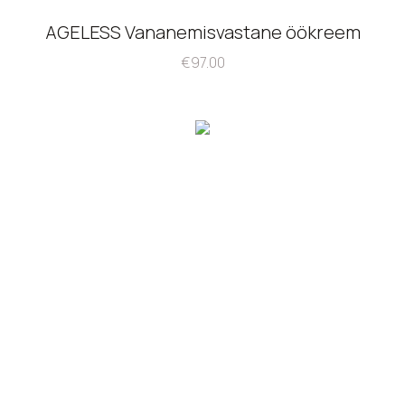
AGELESS Vananemisvastane öökreem
€
97.00