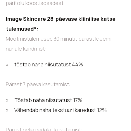
päritolu koostisosadest.
Image Skincare 28-päevase kliinilise katse
tulemused*:
Mõõtmistulemused 30 minutit pärast kreemi
nahale kandmist:
tõstab naha niisutatust 44%
Pärast 7 päeva kasutamist:
Tõstab naha niisutatust 17%
Vähendab naha tekstuuri karedust 12%
Pärast nelja nädalat kasutamist: