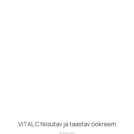
VITAL C Niisutav ja taastav öökreem
€
101.00