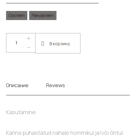
Öökreem
Päevakreem
В корзину
Описание
Reviews
Kasutamine:
Kanna puhastatud nahale hommikul ja/või õhtul.