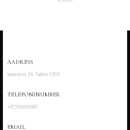
AADRESS
Veerenni, 55, Tallinn 11313
TELEFONINUMBER
+37256609187
EMAIL