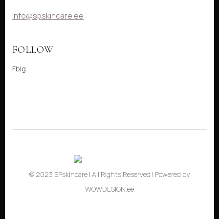
info@spskincare.ee
FOLLOW
Fb
Ig
© 2023 SPskincare | All Rights Reserved | Powered by
WOWDESIGN.ee