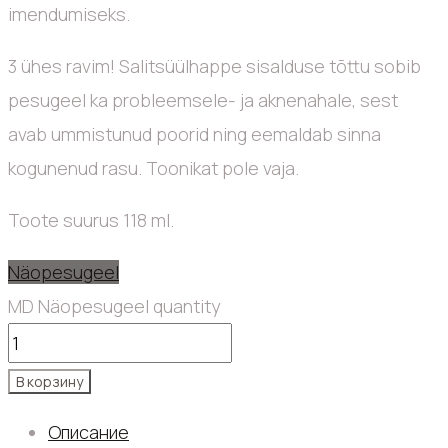
imendumiseks.
3 ühes ravim! Salitsüülhappe sisalduse tõttu sobib
pesugeel ka probleemsele- ja aknenahale, sest
avab ummistunud poorid ning eemaldab sinna
kogunenud rasu. Toonikat pole vaja.
Toote suurus 118 ml.
Näopesugeel
MD Näopesugeel quantity
В корзину
Описание