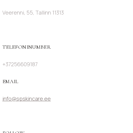
Veerenni, 55, Tallinn 11313
TELEFONINUMBER
+37256609187
EMAIL
info@spskincare.ee
FOLLOW