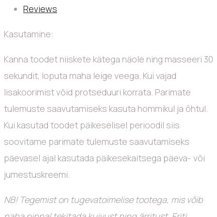
Reviews
Kasutamine:
Kanna toodet niiskete kätega näole ning masseeri 30
sekundit, loputa maha leige veega. Kui vajad
lisakoorimist võid protseduuri korrata. Parimate
tulemuste saavutamiseks kasuta hommikul ja õhtul.
Kui kasutad toodet päikeselisel perioodil siis
soovitame parimate tulemuste saavutamiseks
päevasel ajal kasutada päikesekaitsega päeva- või
jumestuskreemi.
NB! Tegemist on tugevatoimelise tootega, mis võib
naha pinnal tekitada kuivust ning ärritust. Eriti