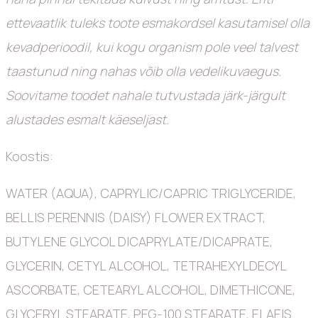
ettevaatlik tuleks toote esmakordsel kasutamisel olla
kevadperioodil, kui kogu organism pole veel talvest
taastunud ning nahas võib olla vedelikuvaegus.
Soovitame toodet nahale tutvustada järk-järgult
alustades esmalt käeseljast.
Koostis:
WATER (AQUA), CAPRYLIC/CAPRIC TRIGLYCERIDE,
BELLIS PERENNIS (DAISY) FLOWER EXTRACT,
BUTYLENE GLYCOL DICAPRYLATE/DICAPRATE,
GLYCERIN, CETYL ALCOHOL, TETRAHEXYLDECYL
ASCORBATE, CETEARYL ALCOHOL, DIMETHICONE,
GLYCERYL STEARATE, PEG-100 STEARATE, ELAEIS