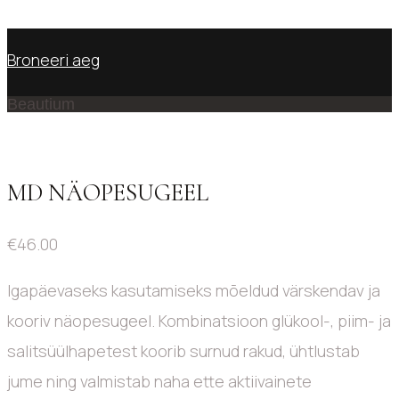
No products in the cart.
Broneeri aeg
Beautium
MD NÄOPESUGEEL
€
46.00
Igapäevaseks kasutamiseks mõeldud värskendav ja
kooriv näopesugeel. Kombinatsioon glükool-, piim- ja
salitsüülhapetest koorib surnud rakud, ühtlustab
jume ning valmistab naha ette aktiivainete