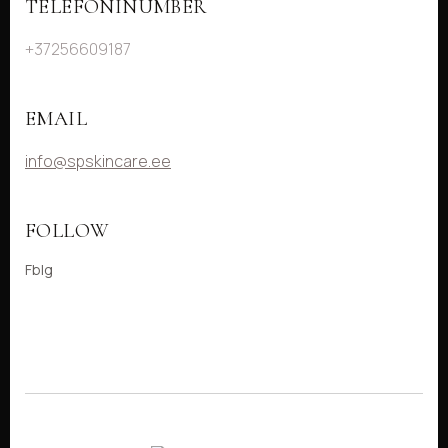
TELEFONINUMBER
+37256609187
EMAIL
info@spskincare.ee
FOLLOW
Fb
Ig