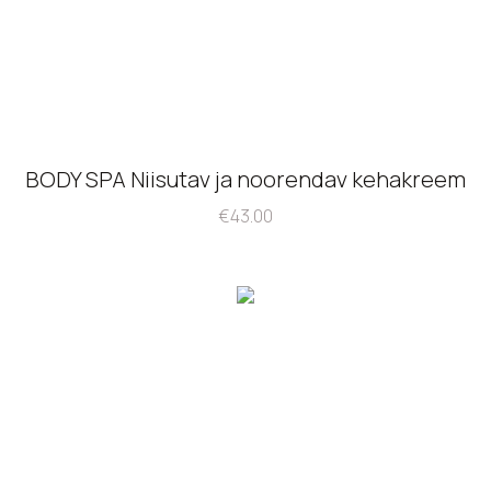
BODY SPA Niisutav ja noorendav kehakreem
€
43.00