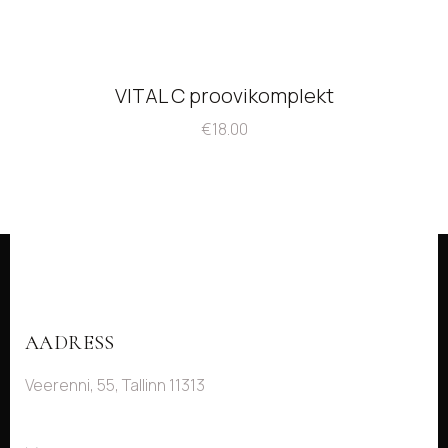
VITAL C proovikomplekt
€
18.00
AADRESS
Veerenni, 55, Tallinn 11313