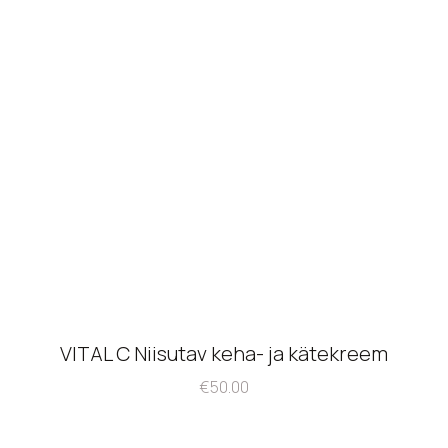
VITAL C Niisutav keha- ja kätekreem
€
50.00