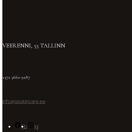
VEERENNI, 55 TALLINN
+372 5660 9187
info@spskincare.ee
Fb
Ig