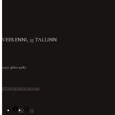
VEERENNI, 55 TALLINN
+372 5660 9187
info@spskincare.ee
Fb
Ig