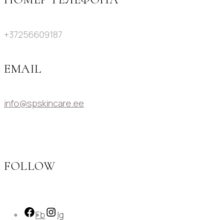
+37256609187
EMAIL
info@spskincare.ee
FOLLOW
Fb
Ig