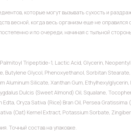
едиентов, которые могут вызывать сухость и раздр
ств весной, когда весь организм еще не оправился 
остепенно и по очереди, начиная с тыльной сторон
 Palmitoyl Tripeptide-1, Lactic Acid, Glycerin, Neopentyl
e, Butylene Glycol, Phenoxyethanol, Sorbitan Stearate,
um Aluminum Silicate, Xanthan Gum, Ethylhexylglycerin,
gdalus Dulcis (Sweet Almond) Oil, Squalane, Tocopheryl
m Edta, Oryza Sativa (Rice) Bran Oil, Persea Gratissima
tiva (Oat) Kernel Extract, Potassium Sorbate, Zingiber 
ия. Точный состав на упаковке.