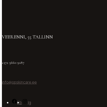
VEERENNI, 55 TALLINN
+372 5660 9187
info@spskincare.ee
Fb
Ig