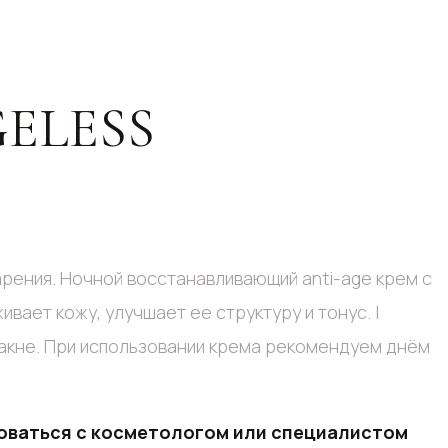
ELESS
рения. Ночной восстанавливающий anti-age крем с
вает кожу, улучшает ее структуру и тонус. I
такне. При использовании крема рекомендуем днём
роваться с косметологом или специалистом