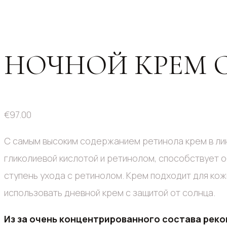
НОЧНОЙ КРЕМ С
€
97.00
С самым высоким содержанием ретинола крем в лин
гликолиевой кислотой и ретинолом, способствует о
ступень ухода с ретинолом. Крем подходит для кож
использовать дневной крем с защитой от солнца.
Из за очень концентрированного состава рек