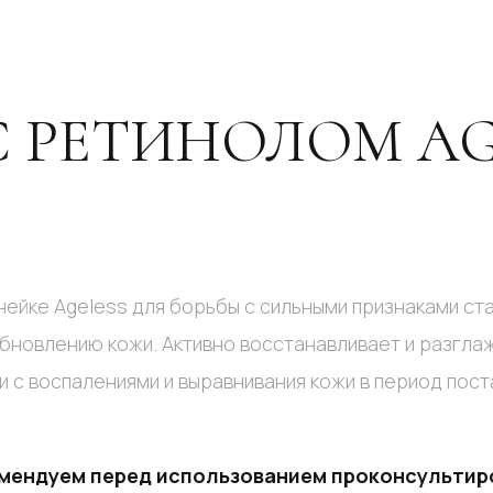
 РЕТИНОЛОМ AG
ейке Ageless для борьбы с сильными признаками ста
бновлению кожи. Активно восстанавливает и разглажи
и с воспалениями и выравнивания кожи в период пос
омендуем перед использованием проконсульти