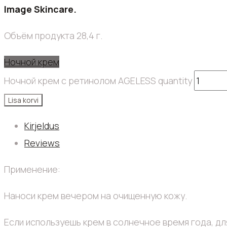
Image Skincare.
Объём продукта 28,4 г.
Ночной крем
Ночной крем с ретинолом AGELESS quantity
Lisa korvi
Kirjeldus
Reviews
Применение:
Наноси крем вечером на очищенную кожу.
Если используешь крем в солнечное время года, дл