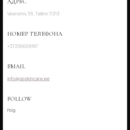
АДРЕС
Veerenni, 55, Tallinn 11313
НОМЕР ТЕЛЕФОНА
+37256609187
EMAIL
info@spskincare.ee
FOLLOW
Fb
Ig