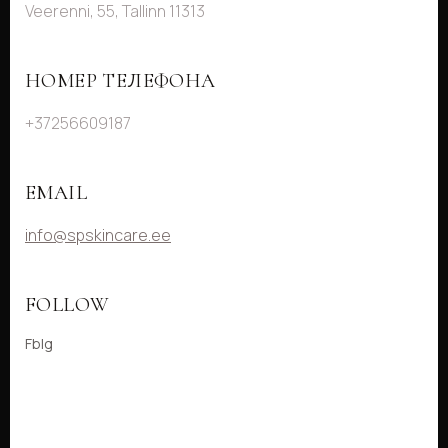
Veerenni, 55, Tallinn 11313
НОМЕР ТЕЛЕФОНА
+37256609187
EMAIL
info@spskincare.ee
FOLLOW
Fb
Ig