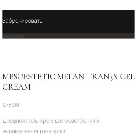
No products in the cart.
Забронировать
Beautium
MESOESTETIC MELAN TRAN3X GEL
CREAM
€
78.00
Дневной гель-крем для осветления и
выравнивания тона кожи