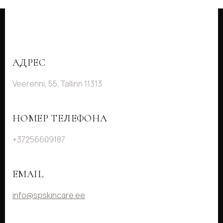
АДРЕС
Veerenni, 55, Tallinn 11313
НОМЕР ТЕЛЕФОНА
+37256609187
EMAIL
info@spskincare.ee