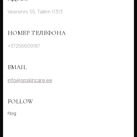
Veerenni, 55, Tallinn 11313
НОМЕР ТЕЛЕФОНА
+37256609187
EMAIL
info@spskincare.ee
FOLLOW
Fb
Ig