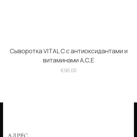
Сыворотка VITAL C с антиоксидантами и
витаминами А,С,Е
€
96.00
АДРЕС