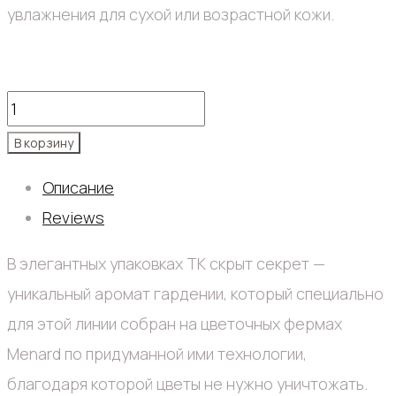
увлажнения для сухой или возрастной кожи.
TK
лосьон
В корзину
150
Описание
ml
Reviews
quantity
В элегантных упаковках TK скрыт секрет —
уникальный аромат гардении, который специально
для этой линии собран на цветочных фермах
Menard по придуманной ими технологии,
благодаря которой цветы не нужно уничтожать.