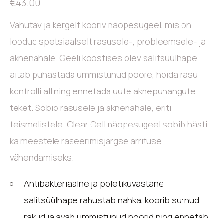
€
43.00
Vahutav ja kergelt kooriv näopesugeel, mis on
loodud spetsiaalselt rasusele-, probleemsele- ja
aknenahale. Geeli koostises olev salitsüülhape
aitab puhastada ummistunud poore, hoida rasu
kontrolli all ning ennetada uute aknepuhangute
teket. Sobib rasusele ja aknenahale, eriti
teismelistele. Clear Cell näopesugeel sobib hästi
ka meestele raseerimisjärgse ärrituse
vähendamiseks.
Antibakteriaalne ja põletikuvastane
salitsüülhape rahustab nahka, koorib surnud
rakud ja avab ummistunud poorid ning ennetab