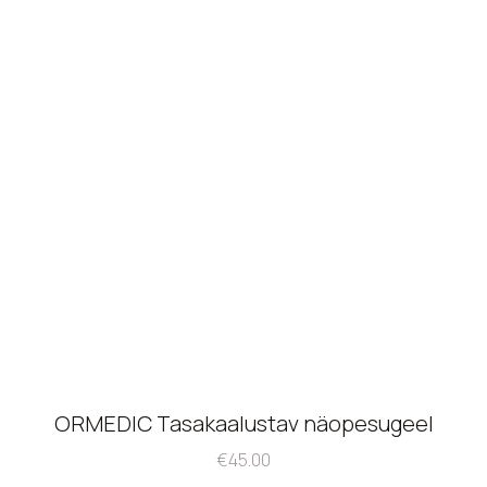
ORMEDIC Tasakaalustav näopesugeel
€
45.00