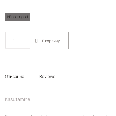
Näopesugeel
В корзину
Описание
Reviews
Kasutamine: