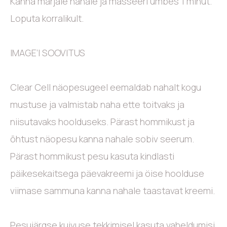
Kanna märjale nahale ja masseeri umbes 1 minut.
Loputa korralikult.
IMAGE’I SOOVITUS
Clear Cell näopesugeel eemaldab nahalt kogu
mustuse ja valmistab naha ette toitvaks ja
niisutavaks hoolduseks. Pärast hommikust ja
õhtust näopesu kanna nahale sobiv seerum.
Pärast hommikust pesu kasuta kindlasti
päikesekaitsega päevakreemi ja öise hoolduse
viimase sammuna kanna nahale taastavat kreemi.
Pesujärgse kuivuse tekkimisel kasuta vaheldumisi