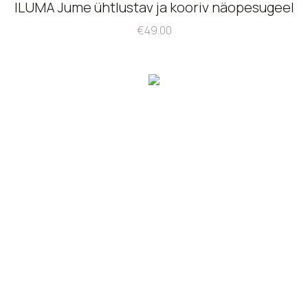
ILUMA Jume ühtlustav ja kooriv näopesugeel
€
49.00