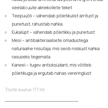
seeläbi uute aknekollete teket
Teepuuõli – vähendab põletikulist ärritust ja
punetust, rahustab nahka
Eukalüpt – vähendab põletikku ja punetust
Mesi – antibakteriaalsete omadustega
naturaalne niisutaja, mis seob niiskust nahka
rasuseks tegemata
Kaneel – tugev antioksüdant, mis võitleb
põletikuga ja ergutab nahas vereringlust
Toote suurus 177 ml.