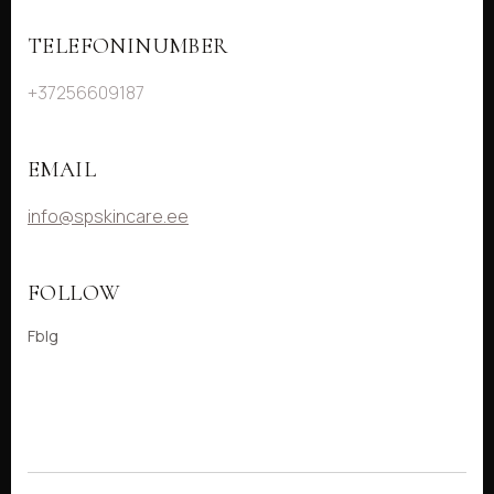
TELEFONINUMBER
+37256609187
EMAIL
info@spskincare.ee
FOLLOW
Fb
Ig