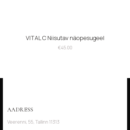
VITAL C Niisutav näopesugeel
€
45.00
AADRESS
Veerenni, 55, Tallinn 11313