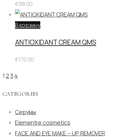
€
98.00
В корзину
ANTIOXIDANT CREAM QMS
€
170.00
1
2
3
4
CATEGORIES
Cерумы
Elementre cosmetics
FACE AND EYE MAKE – UP REMOVER