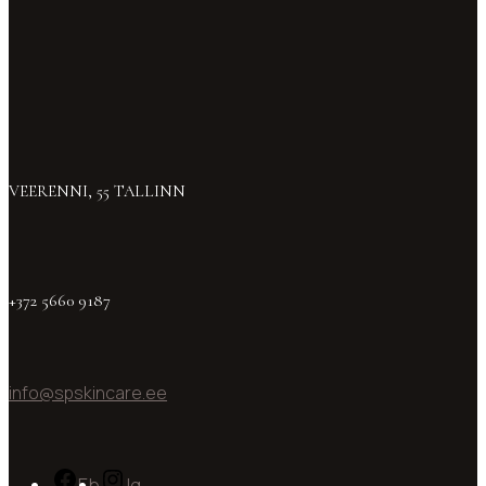
VEERENNI, 55 TALLINN
+372 5660 9187
info@spskincare.ee
Fb
Ig