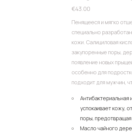
€
43.00
Пенящееся и мягко отш
специально разработано
кожи. Салициловая кисл
закупоренные поры, де
появление новых прыщей
особенно для подростков
подходит для мужчин, ч
Антибактериальная и противовоспалительная салициловая кислота
успокаивает кожу, о
поры, предотвращая
Масло чайного дерева – уменьшает воспаление и покраснение,