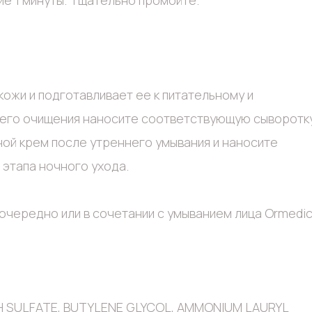
ие 1 минуты. Тщательно промойте.
 кожи и подготавливает ее к питательному и
него очищения наносите соответствующую сыворотку
ой крем после утреннего умывания и наносите
этапа ночного ухода.
очередно или в сочетании с умыванием лица Ormedic
 SULFATE, BUTYLENE GLYCOL, AMMONIUM LAURYL