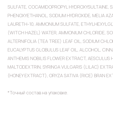
SULFATE, COCAMIDOPROPYL HYDROXYSULTAINE, S
PHENOXYETHANOL, SODIUM HYDROXIDE, MELIA AZA
LAURETH-10, AMMONIUM SULFATE, ETHYLHEXYLGLY
(WITCH HAZEL) WATER, AMMONIUM CHLORIDE, SOD
ALTERNIFOLIA (TEA TREE) LEAF OIL, SODIUM CH
EUCALYPTUS GLOBULUS LEAF OIL, ALCOHOL, CIN
ANTHEMIS NOBILIS FLOWER EXTRACT, AESCULUS
MALTODEXTRIN, SYRINGA VULGARIS (LILAC) EXT
(HONEY EXTRACT), ORYZA SATIVA (RICE) BRAN EX
*Точный состав на упаковке.