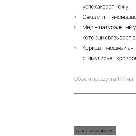
успокаивает кожу.
Эвкалипт – уменьша
Мед – натуральный увлажнитель с антибактериальными свойствами,
который связывает в
Корица – мощный антиоксидант, который борется с воспалениями и
стимулирует кровоо
Объём продукта 177 мл.
гель для умывания