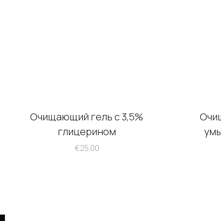
Очищающий гель с 3,5%
Очи
глицерином
ум
€
25.00