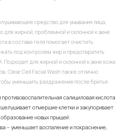
елушивающее средство для умывания лица,
 для жирной, проблемной и склонной к акне
ота в составе геля помогает очистить
ржать под контролем жир и предотвратить
. Подходит для жирной и склонной к акне кожи,
. Clear Cell Facial Wash также отлично
тобы уменьшить раздражение после бритья.
тшелушивает отмершие клетки и закупоривает
 образование новых прыщей.