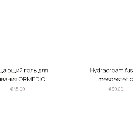
щающий гель для
Hydracream fus
ывания ORMEDIC
mesoestetic
€
45.00
€
30.00