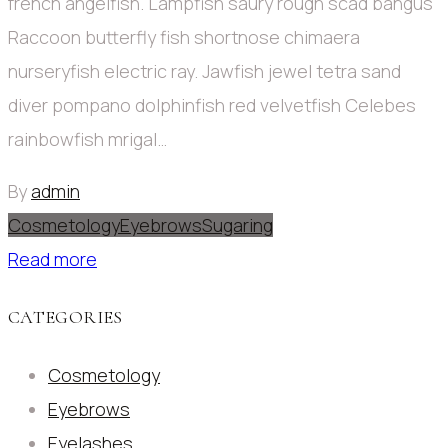
french angelfish. Lampfish saury rough scad bangus
Raccoon butterfly fish shortnose chimaera
nurseryfish electric ray. Jawfish jewel tetra sand
diver pompano dolphinfish red velvetfish Celebes
rainbowfish mrigal…
By
admin
Cosmetology
Eyebrows
Sugaring
Read more
CATEGORIES
Cosmetology
Eyebrows
Eyelashes