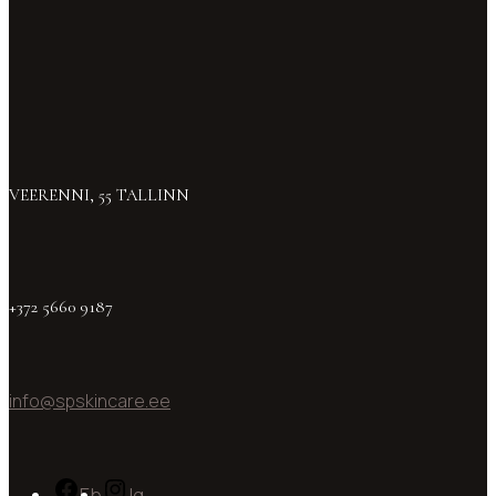
VEERENNI, 55 TALLINN
+372 5660 9187
info@spskincare.ee
Fb
Ig