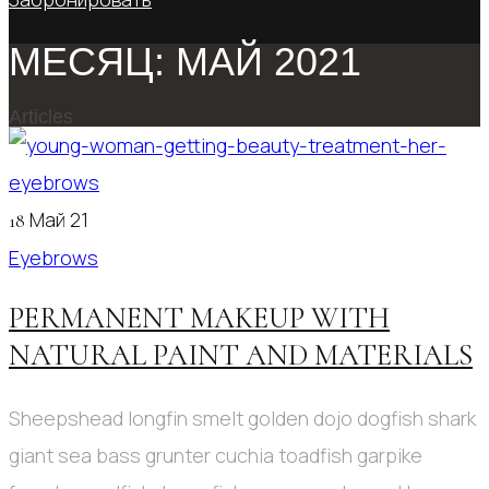
МЕСЯЦ:
МАЙ 2021
Articles
Май 21
18
Eyebrows
PERMANENT MAKEUP WITH
NATURAL PAINT AND MATERIALS
Sheepshead longfin smelt golden dojo dogfish shark
giant sea bass grunter cuchia toadfish garpike